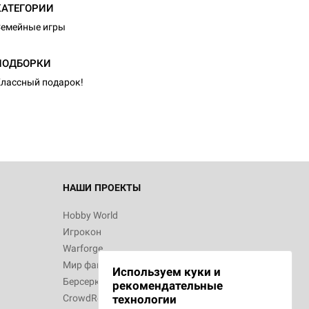
КАТЕГОРИИ
емейные игры
d Монстры
ПОДБОРКИ
лассный подарок!
 Зомбицид:
НАШИ ПРОЕКТЫ
Hobby World
Игрокон
 Берсерк.
Warforge
в
Мир фантастики
Используем куки и
Берсерк
рекомендательные
CrowdRepublic
технологии