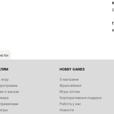
С
Настольная игра Hobby Worl
Египта
К
1 991
рели
Настольная игра Hobby World
Белая смерть
12 990
ЕЛЯМ
HOBBY GAMES
 игру
О магазине
программа
Франчайзинг
Настольная игра Hobby World
я о заказе
Игры оптом
Сердце роя. Дисплей бустеро
овара
Корпоративные подарки
3 490
 правилами
Работа у нас
игры
Новости