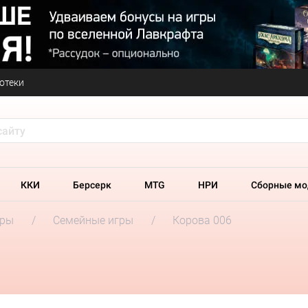
отеки
ККИ
Берсерк
MTG
НРИ
Сборные мо
гры
Семейные игры
Корова 006