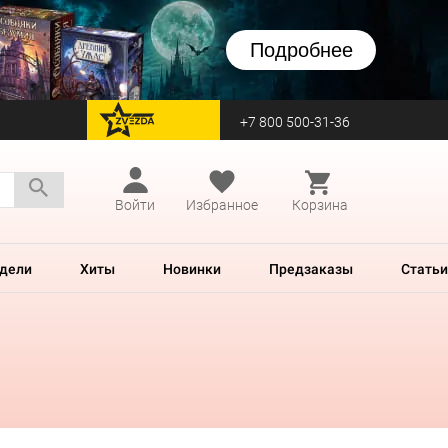
Подробнее
+7 800 500-31-36
перейти на Zvezda
Войти
Избранное
Корзина
дели
Хиты
Новинки
Предзаказы
Статьи