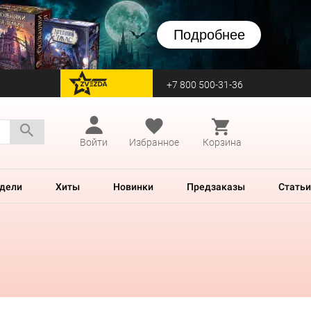
Подробнее
+7 800 500-31-36
перейти на Zvezda
Войти
Избранное
Корзина
дели
Хиты
Новинки
Предзаказы
Статьи