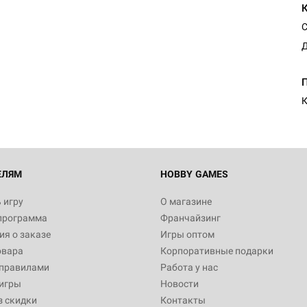
С
Д
К
ЕЛЯМ
HOBBY GAMES
 игру
О магазине
программа
Франчайзинг
я о заказе
Игры оптом
овара
Корпоративные подарки
 правилами
Работа у нас
игры
Новости
з скидки
Контакты