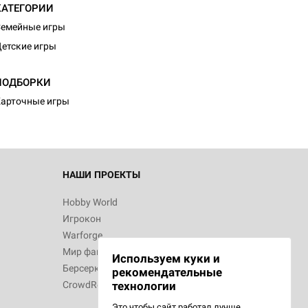
КАТЕГОРИИ
емейные игры
етские игры
ПОДБОРКИ
арточные игры
НАШИ ПРОЕКТЫ
Hobby World
Игрокон
Warforge
Мир фантастики
Используем куки и
Берсерк
рекомендательные
CrowdRepublic
технологии
Это чтобы сайт работал лучше.