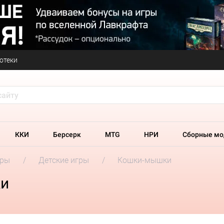
отеки
ККИ
Берсерк
MTG
НРИ
Сборные мо
гры
Детские игры
Кошки-мышки
ки