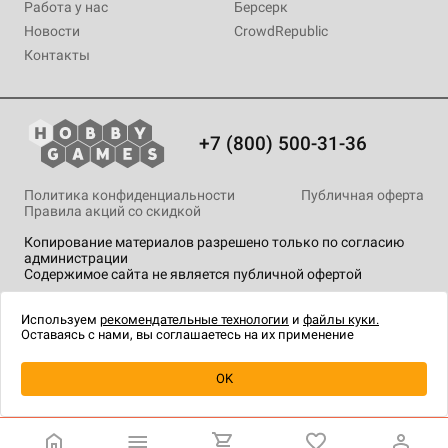
Работа у нас
Берсерк
Новости
CrowdRepublic
Контакты
+7 (800) 500-31-36
Политика конфиденциальности
Публичная оферта
Правила акций со скидкой
Копирование материалов разрешено только по согласию
администрации
Содержимое сайта не является публичной офертой
На сайте Hobby Games применяются
рекомендательные
технологии
.
Используем
рекомендательные технологии
и
файлы куки.
Оставаясь с нами, вы соглашаетесь на их применение
Уведомить о наличии
OK