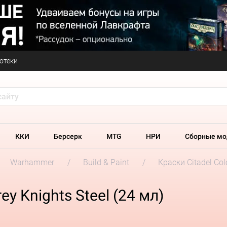
отеки
ККИ
Берсерк
MTG
НРИ
Сборные мо
Warhammer
Build & Paint
Краски Citadel Col
ey Knights Steel (24 мл)