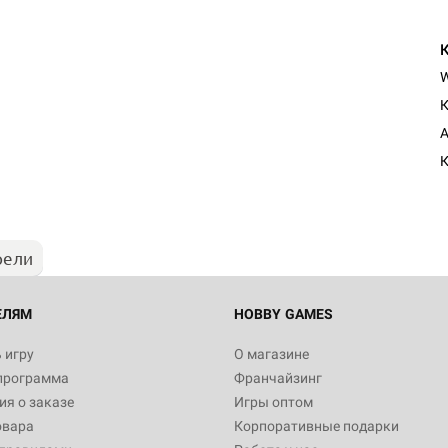
К
Настольная игра Hobby Worl
A
"Мир фантастики. Спецвыпус
Стругацкие"
К
1 490
рели
Настольная игра Hobby Worl
империи: Боевая тревога
799
ЕЛЯМ
HOBBY GAMES
 игру
О магазине
программа
Франчайзинг
Настольная игра Hobby Worl
я о заказе
Игры оптом
империи. Четвёртая редакция
овара
Корпоративные подарки
Рубеж
12 990