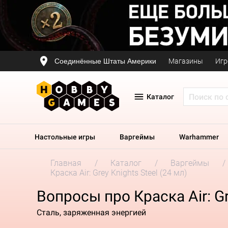
Соединённые Штаты Америки
Магазины
Игр
Каталог
Настольные игры
Варгеймы
Warhammer
Главная
Каталог
Варгеймы
Краска Air: Grey Knights Steel (24 мл)
Вопросы про Краска Air: Gr
Сталь, заряженная энергией