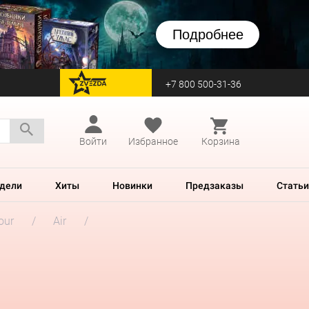
Подробнее
+7 800 500-31-36
перейти на Zvezda
Войти
Избранное
Корзина
дели
Хиты
Новинки
Предзаказы
Статьи
our
Air