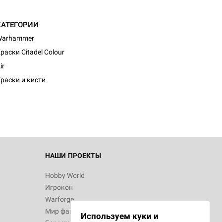
КАТЕГОРИИ
Warhammer
раски Citadel Colour
d Журнал
ir
к: Братья
раски и кисти
d Звёздные
НАШИ ПРОЕКТЫ
Hobby World
Игрокон
d Сумерки
Warforge
: Грозовой
Мир фантастики
Используем куки и