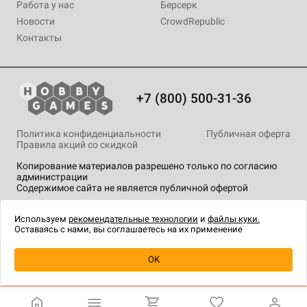
Работа у нас
Берсерк
Новости
CrowdRepublic
Контакты
+7 (800) 500-31-36
Политика конфиденциальности
Публичная оферта
Правила акций со скидкой
Копирование материалов разрешено только по согласию
администрации
Содержимое сайта не является публичной офертой
На сайте Hobby Games применяются
рекомендательные
технологии
.
Используем
рекомендательные технологии
и
файлы куки.
Оставаясь с нами, вы соглашаетесь на их применение
Уведомить о наличии
OK