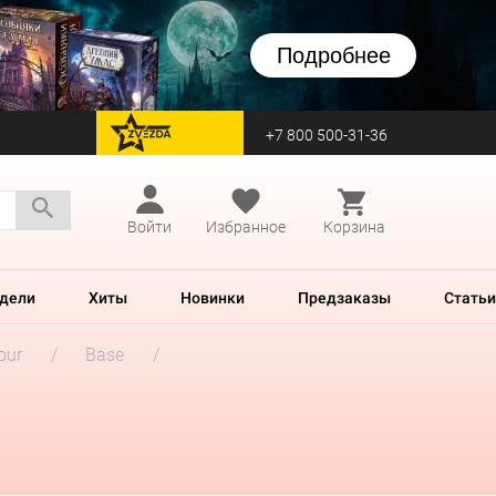
Подробнее
+7 800 500-31-36
перейти на Zvezda
Войти
Избранное
Корзина
дели
Хиты
Новинки
Предзаказы
Статьи
our
Base