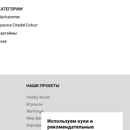
КАТЕГОРИИ
Warhammer
раски Citadel Colour
Варгеймы
ase
НАШИ ПРОЕКТЫ
Hobby World
Игрокон
Warforge
Мир фантастики
Используем куки и
Берсерк
рекомендательные