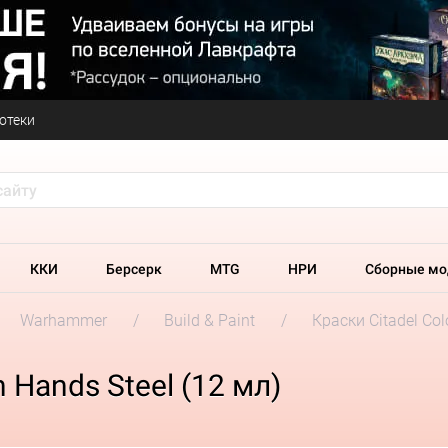
отеки
ККИ
Берсерк
MTG
НРИ
Сборные мо
Warhammer
Build & Paint
Краски Citadel Col
 Hands Steel (12 мл)