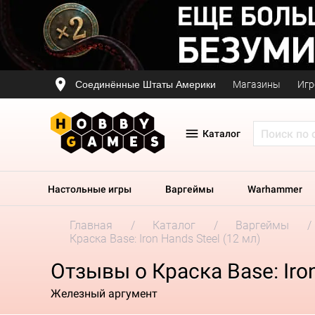
Соединённые Штаты Америки
Магазины
Игр
Каталог
Настольные игры
Варгеймы
Warhammer
Главная
Каталог
Варгеймы
Краска Base: Iron Hands Steel (12 мл)
Отзывы о Краска Base: Iron
Железный аргумент