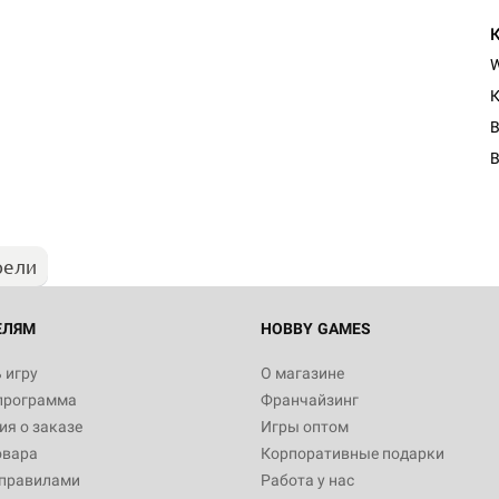
К
B
рели
ЕЛЯМ
HOBBY GAMES
 игру
О магазине
программа
Франчайзинг
я о заказе
Игры оптом
овара
Корпоративные подарки
 правилами
Работа у нас