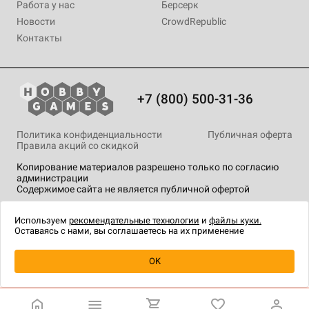
Работа у нас
Берсерк
Новости
CrowdRepublic
Контакты
+7 (800) 500-31-36
Политика конфиденциальности
Публичная оферта
Правила акций со скидкой
Копирование материалов разрешено только по согласию
администрации
Содержимое сайта не является публичной офертой
На сайте Hobby Games применяются
рекомендательные
технологии
.
Используем
рекомендательные технологии
и
файлы куки.
Оставаясь с нами, вы соглашаетесь на их применение
Уведомить о наличии
OK