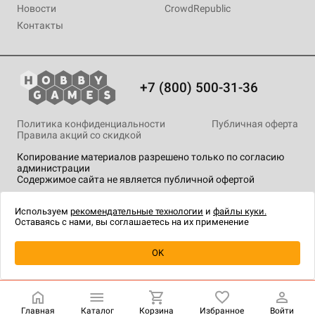
Новости
CrowdRepublic
Контакты
+7 (800) 500-31-36
Политика конфиденциальности
Публичная оферта
Правила акций со скидкой
Копирование материалов разрешено только по согласию
администрации
Содержимое сайта не является публичной офертой
На сайте Hobby Games применяются
рекомендательные
технологии
.
Используем
рекомендательные технологии
и
файлы куки.
Оставаясь с нами, вы соглашаетесь на их применение
Уведомить о наличии
OK
Главная
Каталог
Корзина
Избранное
Войти