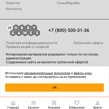
Новости
CrowdRepublic
Контакты
+7 (800) 500-31-36
Политика конфиденциальности
Публичная оферта
Правила акций со скидкой
Копирование материалов разрешено только по согласию
администрации
Содержимое сайта не является публичной офертой
На сайте Hobby Games применяются
рекомендательные
технологии
.
Используем
рекомендательные технологии
и
файлы куки.
Оставаясь с нами, вы соглашаетесь на их применение
Уведомить о наличии
OK
Главная
Каталог
Корзина
Избранное
Войти