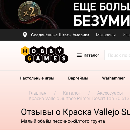
Соединённые Штаты Америки
Магазины
Игр
Каталог
Настольные игры
Варгеймы
Warhammer
Главная
Каталог
Аксессуары
Краска Vallejo Surface Primer: Desert Tan 70.613
Отзывы о Краска Vallejo Su
Малый объём песочно-жёлтого грунта