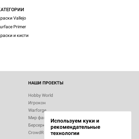
КАТЕГОРИИ
раски Vallejo
urface Primer
раски и кисти
НАШИ ПРОЕКТЫ
Hobby World
Игрокон
Warforge
Мир фантастики
Используем куки и
Берсерк
рекомендательные
CrowdRepublic
технологии