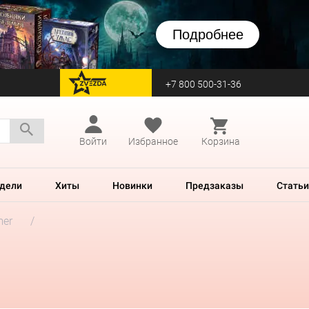
Подробнее
+7 800 500-31-36
перейти на Zvezda
Войти
Избранное
Корзина
дели
Хиты
Новинки
Предзаказы
Статьи
mer