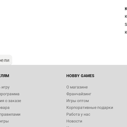
К
S
К
рели
ЕЛЯМ
HOBBY GAMES
 игру
О магазине
программа
Франчайзинг
я о заказе
Игры оптом
овара
Корпоративные подарки
 правилами
Работа у нас
игры
Новости