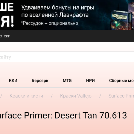
отеки
ККИ
Берсерк
MTG
НРИ
Сборные мо
Краски и кисти
Краски Vallejo
Surface Pri
rface Primer: Desert Tan 70.613