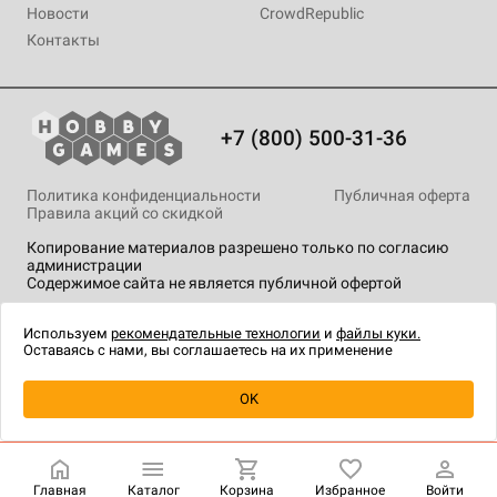
Новости
CrowdRepublic
Контакты
+7 (800) 500-31-36
Политика конфиденциальности
Публичная оферта
Правила акций со скидкой
Копирование материалов разрешено только по согласию
администрации
Содержимое сайта не является публичной офертой
На сайте Hobby Games применяются
рекомендательные
технологии
.
Используем
рекомендательные технологии
и
файлы куки.
Оставаясь с нами, вы соглашаетесь на их применение
Уведомить о наличии
OK
Главная
Каталог
Корзина
Избранное
Войти