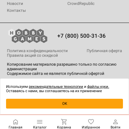
Новости
CrowdRepublic
Контакты
+7 (800) 500-31-36
Политика конфиденциальности
Публичная оферта
Правила акций со скидкой
Копирование материалов разрешено только по согласию
администрации
Содержимое сайта не является публичной офертой
На сайте Hobby Games применяются
рекомендательные
технологии
.
Используем
рекомендательные технологии
и
файлы куки.
Оставаясь с нами, вы соглашаетесь на их применение
Уведомить о наличии
OK
Главная
Каталог
Корзина
Избранное
Войти