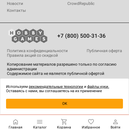
Новости
CrowdRepublic
Контакты
+7 (800) 500-31-36
Политика конфиденциальности
Публичная оферта
Правила акций со скидкой
Копирование материалов разрешено только по согласию
администрации
Содержимое сайта не является публичной офертой
На сайте Hobby Games применяются
рекомендательные
технологии
.
Используем
рекомендательные технологии
и
файлы куки.
Оставаясь с нами, вы соглашаетесь на их применение
Уведомить о наличии
OK
Главная
Каталог
Корзина
Избранное
Войти