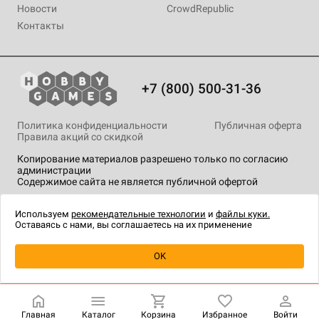
Новости
CrowdRepublic
Контакты
+7 (800) 500-31-36
Политика конфиденциальности
Публичная оферта
Правила акций со скидкой
Копирование материалов разрешено только по согласию
администрации
Содержимое сайта не является публичной офертой
На сайте Hobby Games применяются
рекомендательные
технологии
.
Используем
рекомендательные технологии
и
файлы куки.
Оставаясь с нами, вы соглашаетесь на их применение
Уведомить о наличии
OK
Главная
Каталог
Корзина
Избранное
Войти