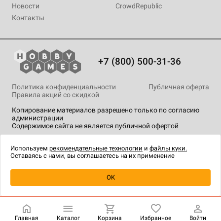
Новости
CrowdRepublic
Контакты
+7 (800) 500-31-36
Политика конфиденциальности
Публичная оферта
Правила акций со скидкой
Копирование материалов разрешено только по согласию
администрации
Содержимое сайта не является публичной офертой
На сайте Hobby Games применяются
рекомендательные
технологии
.
Используем
рекомендательные технологии
и
файлы куки.
Оставаясь с нами, вы соглашаетесь на их применение
Уведомить о наличии
OK
Главная
Каталог
Корзина
Избранное
Войти