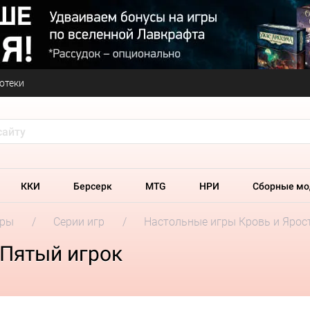
отеки
ККИ
Берсерк
MTG
НРИ
Сборные мо
гры
Серии игр
Настольные игры Кровь и Ярос
 Пятый игрок