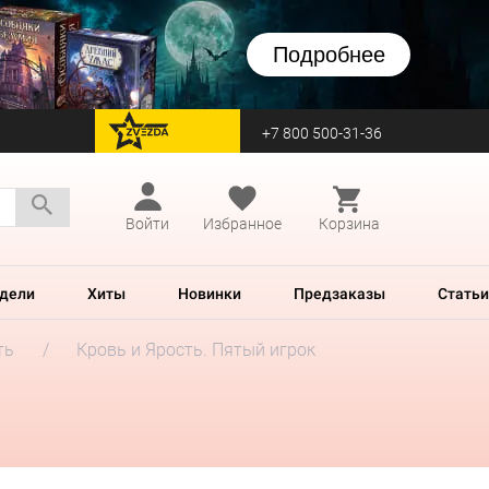
Подробнее
+7 800 500-31-36
перейти на Zvezda
Войти
Избранное
Корзина
дели
Хиты
Новинки
Предзаказы
Статьи
ть
Кровь и Ярость. Пятый игрок