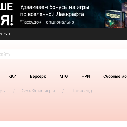
отеки
ККИ
Берсерк
MTG
НРИ
Сборные мо
гры
Семейные игры
Лаваленд