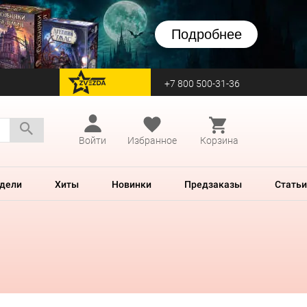
Подробнее
+7 800 500-31-36
перейти на Zvezda
Войти
Избранное
Корзина
дели
Хиты
Новинки
Предзаказы
Статьи