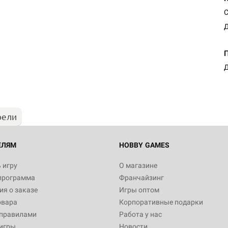
С
Д
Настольная игра Hobby Worl
"Мир фантастики. Спецвыпус
Стругацкие"
Д
1 490
рели
Настольная игра Hobby Worl
империи: Боевая тревога
799
ЕЛЯМ
HOBBY GAMES
 игру
О магазине
программа
Франчайзинг
Настольная игра Hobby Worl
я о заказе
Игры оптом
империи. Четвёртая редакция
овара
Корпоративные подарки
Рубеж
12 990
 правилами
Работа у нас
игры
Новости