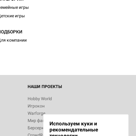
емейные игры
етские игры
d Журнал
ПОДБОРКИ
к: Братья
ля компании
d Звёздные
НАШИ ПРОЕКТЫ
Hobby World
Игрокон
d Сумерки
Warforge
: Грозовой
Мир фантастики
Используем куки и
Берсерк
рекомендательные
CrowdRepublic
технологии