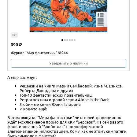
16+
390 ₽
Журнал "Мир фантастики" №244
Уведомить о наличии
А ещё вас ждут:
Рецензии на книги Марии Семёновой, Иэна М. Бэнкса,
Роберта Джордана и других
Топ-10 фантастических правительниц
Ретроспектива игровой серии Alone in the Dark
Любимые книги Юрия Гагарина
И кое-что ещё!
В этом выпуске “Мира фантастики” читателей традиционно
ждёт эксклюзивное промо для ККИ “Берсерк”. На сей раз это
фольгированный "Злобоглаз" с полноформатной
альтернативной иллюстрацией. Кому, как не этому симпатяге,
быть символом фэнтези?