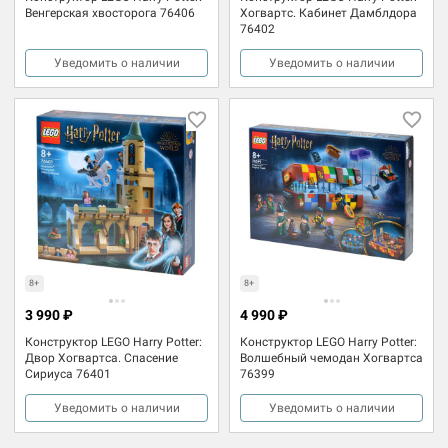
Венгерская хвосторога 76406
Хогвартс. Кабинет Дамблдора
76402
Уведомить о наличии
Уведомить о наличии
8+
8+
3 990 ₽
4 990 ₽
Конструктор LEGO Harry Potter:
Конструктор LEGO Harry Potter:
Двор Хогвартса. Спасение
Волшебный чемодан Хогвартса
Сириуса 76401
76399
Уведомить о наличии
Уведомить о наличии