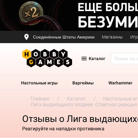
Соединённые Штаты Америки
Магазины
Игр
Каталог
Настольные игры
Варгеймы
Warhammer
Главная
Каталог
Настольные и
Лига выдающихся злодеев. Ответная реакция
Отзывы о Лига выдающихс
Реагируйте на нападки противника