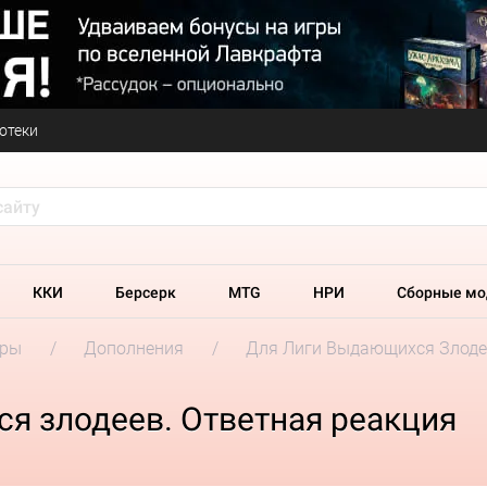
отеки
ККИ
Берсерк
MTG
НРИ
Сборные мо
гры
Дополнения
Для Лиги Выдающихся Злоде
я злодеев. Ответная реакция