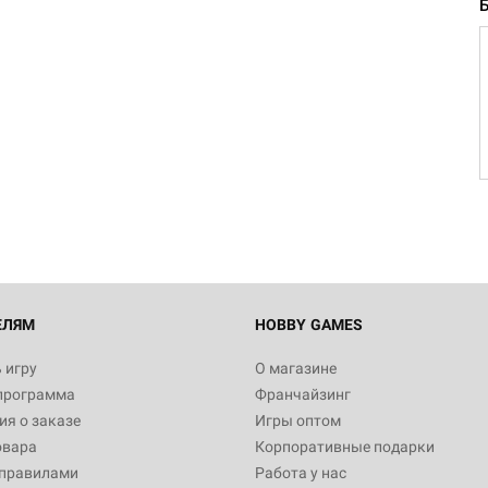
ЕЛЯМ
HOBBY GAMES
 игру
О магазине
программа
Франчайзинг
я о заказе
Игры оптом
овара
Корпоративные подарки
 правилами
Работа у нас