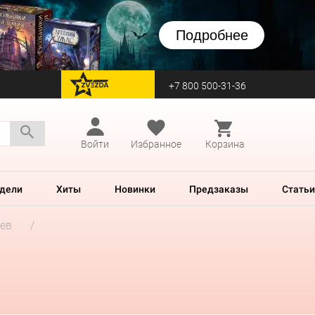
Подробнее
+7 800 500-31-36
перейти на Zvezda
Войти
Избранное
Корзина
дели
Хиты
Новинки
Предзаказы
Статьи
ев