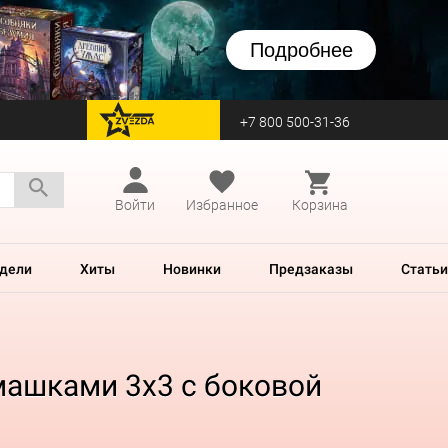
Подробнее
+7 800 500-31-36
перейти на Zvezda
Войти
Избранное
Корзина
дели
Хиты
Новинки
Предзаказы
Статьи
рмашками 3х3 с боковой