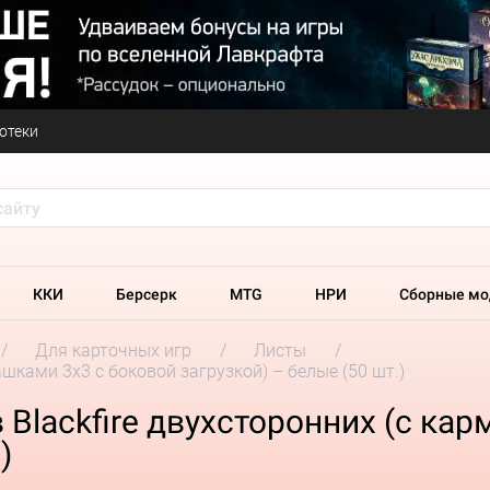
отеки
ККИ
Берсерк
MTG
НРИ
Сборные мо
Для карточных игр
Листы
ашками 3х3 с боковой загрузкой) – белые (50 шт.)
 Blackfire двухсторонних (с ка
)