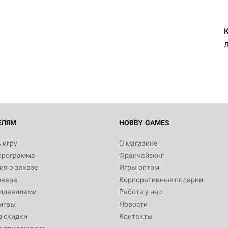
ЕЛЯМ
HOBBY GAMES
 игру
О магазине
программа
Франчайзинг
я о заказе
Игры оптом
овара
Корпоративные подарки
 правилами
Работа у нас
игры
Новости
з скидки
Контакты