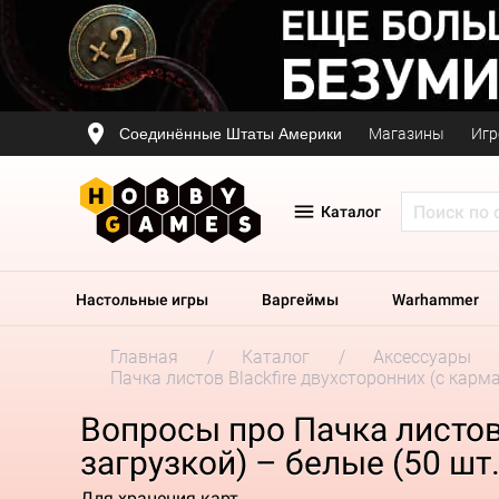
Соединённые Штаты Америки
Магазины
Игр
Каталог
Настольные игры
Варгеймы
Warhammer
Главная
Каталог
Аксессуары
Пачка листов Blackfire двухсторонних (с карм
Вопросы про Пачка листов
загрузкой) – белые (50 шт.
Для хранения карт