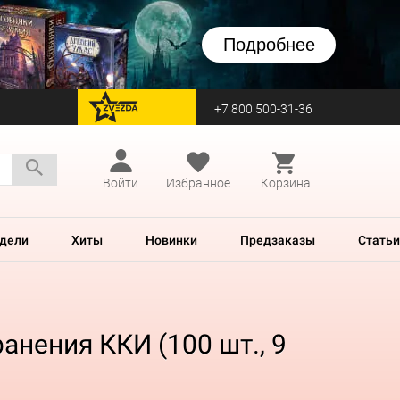
Подробнее
+7 800 500-31-36
перейти на Zvezda
Войти
Избранное
Корзина
дели
Хиты
Новинки
Предзаказы
Статьи
анения ККИ (100 шт., 9