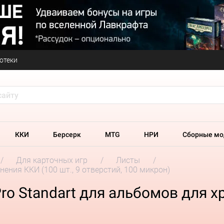
отеки
ККИ
Берсерк
MTG
НРИ
Сборные мо
Для карточных игр
Листы
нения ККИ (100 шт., 9 отверстий, 100 микрон)
o Standart для альбомов для хр