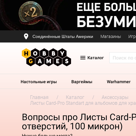
Соединённые Штаты Америки
Магазины
Игр
Каталог
Настольные игры
Варгеймы
Warhammer
Главная
Каталог
Аксессуары
Листы Card-Pro Standart для альбомов для хра
Вопросы про Листы Card-Pr
отверстий, 100 микрон)
Нужно больше места?