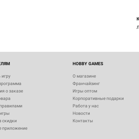
Настольная игра Hobby Worl
"Мир фантастики. Спецвыпус
Стругацкие"
1 490
Настольная игра Hobby Worl
империи: Боевая тревога
799
ЕЛЯМ
HOBBY GAMES
 игру
О магазине
программа
Франчайзинг
Настольная игра Hobby Worl
я о заказе
Игры оптом
империи. Четвёртая редакция
овара
Корпоративные подарки
Рубеж
12 990
 правилами
Работа у нас
игры
Новости
з скидки
Контакты
е приложение
Настольная игра Zvezda Рос
атомная подводная лодка "Ю