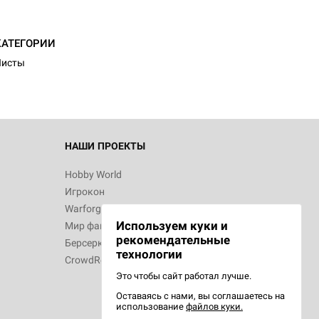
d Журнал
к: Братья
КАТЕГОРИИ
Листы
d Звёздные
НАШИ ПРОЕКТЫ
Hobby World
Игрокон
d Сумерки
Warforge
: Грозовой
Используем куки и
Мир фантастики
рекомендательные
Берсерк
технологии
CrowdRepublic
Это чтобы сайт работал лучше.
Оставаясь с нами, вы соглашаетесь на
сийская
использование
файлов куки.
рий