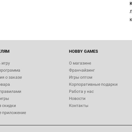
Египта
1 991
К
Настольная игра Hobby World
Белая смерть
12 990
ЕЛЯМ
HOBBY GAMES
 игру
О магазине
программа
Франчайзинг
Настольная игра Hobby Worl
я о заказе
Игры оптом
Аркхэма. Карточная игра
овара
Корпоративные подарки
3 490
 правилами
Работа у нас
игры
Новости
з скидки
Контакты
е приложение
Настольная игра Hobby Worl
Аркхэма. Карточная игра: Вт
4 990