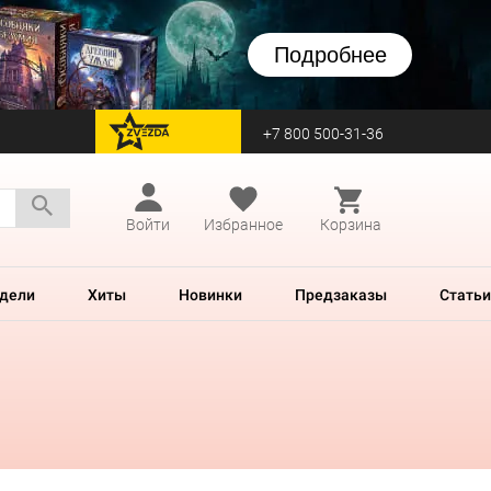
Подробнее
+7 800 500-31-36
перейти на Zvezda
Войти
Избранное
Корзина
дели
Хиты
Новинки
Предзаказы
Статьи