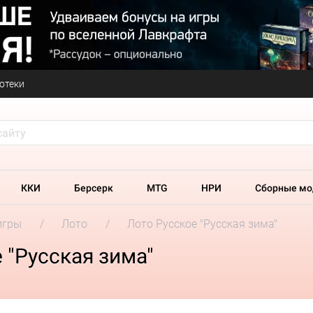
отеки
ККИ
Берсерк
MTG
НРИ
Сборные мо
игры
Лото
Лото Русское "Русская зима"
 "Русская зима"