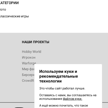
КАТЕГОРИИ
Лото
лассические игры
 Зомбицид:
НАШИ ПРОЕКТЫ
Hobby World
Игрокон
d Ужас
Warforge
Мир фантастики
Используем куки и
Берсерк
рекомендательные
CrowdRepublic
технологии
Это чтобы сайт работал лучше.
Оставаясь с нами, вы соглашаетесь на
d Ужас
использование
файлов куки.
орой сезон
А ещё можно почитать, что такое