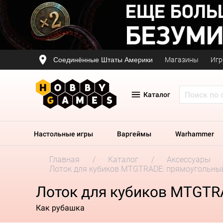
Соединённые Штаты Америки
Магазины
Игр
Каталог
Настольные игры
Варгеймы
Warhammer
Главная
Каталог
Аксессуары
Лоток для кубиков MTGTRADE: прямоугольны
Лоток для кубиков MTGTR
Как рубашка