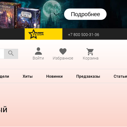
Подробнее
+7 800 500-31-36
перейти на Zvezda
Войти
Избранное
Корзина
дели
Хиты
Новинки
Предзаказы
Статьи
ый