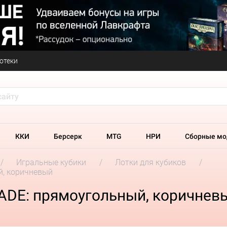
отеки
ККИ
Берсерк
MTG
НРИ
Сборные мо
Игральные кубики
Лотки для кубиков
й, коричневый
ADE: прямоугольный, коричнев