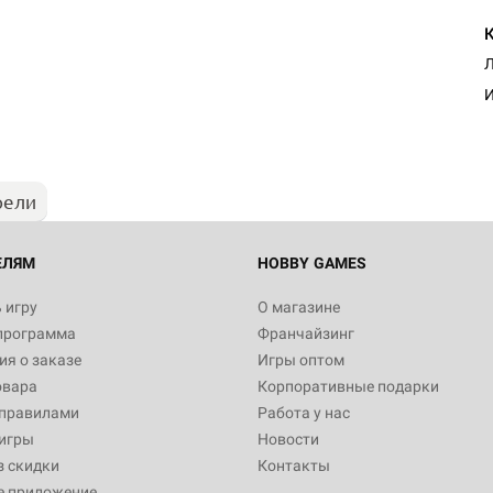
Л
И
рели
ЕЛЯМ
HOBBY GAMES
 игру
О магазине
программа
Франчайзинг
я о заказе
Игры оптом
овара
Корпоративные подарки
 правилами
Работа у нас
игры
Новости
з скидки
Контакты
е приложение