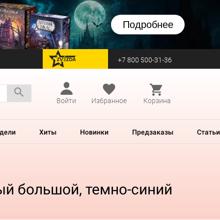
Подробнее
+7 800 500-31-36
перейти на Zvezda
Войти
Избранное
Корзина
дели
Хиты
Новинки
Предзаказы
Статьи
ый большой, темно-синий