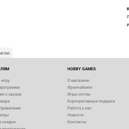
Л
И
рели
ЕЛЯМ
HOBBY GAMES
 игру
О магазине
программа
Франчайзинг
я о заказе
Игры оптом
овара
Корпоративные подарки
 правилами
Работа у нас
игры
Новости
з скидки
Контакты
е приложение