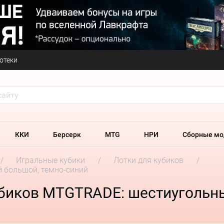
отеки
ККИ
Берсерк
MTG
НРИ
Сборные мо
Игральные кубики
Лотки для кубиков
 большой, темно-синий
убиков MTGTRADE: шестиугольн