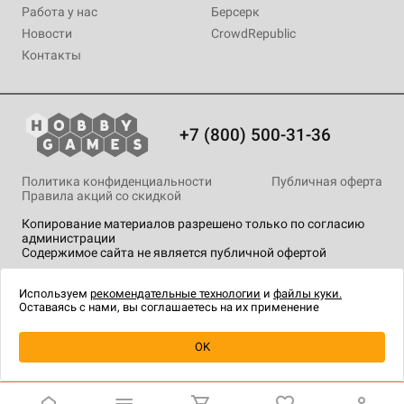
Работа у нас
Берсерк
Новости
CrowdRepublic
Контакты
+7 (800) 500-31-36
Политика конфиденциальности
Публичная оферта
Правила акций со скидкой
Копирование материалов разрешено только по согласию
администрации
Содержимое сайта не является публичной офертой
На сайте Hobby Games применяются
рекомендательные
технологии
.
Используем
рекомендательные технологии
и
файлы куки.
Оставаясь с нами, вы соглашаетесь на их применение
Уведомить о наличии
OK