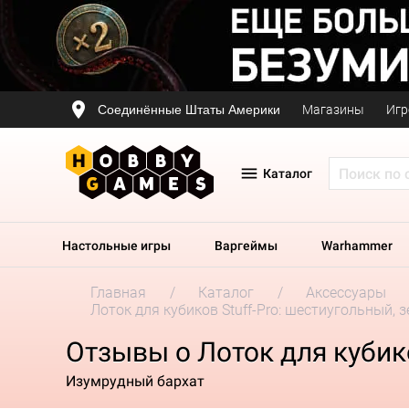
Соединённые Штаты Америки
Магазины
Игр
Каталог
Настольные игры
Варгеймы
Warhammer
Главная
Каталог
Аксессуары
Лоток для кубиков Stuff-Pro: шестиугольный, 
Отзывы о Лоток для кубико
Изумрудный бархат