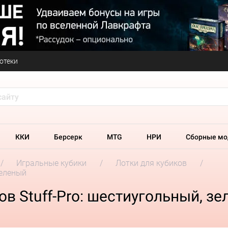
отеки
ККИ
Берсерк
MTG
НРИ
Сборные мо
Игральные кубики
Лотки для кубиков
зеленый
в Stuff-Pro: шестиугольный, з