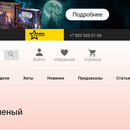
Подробнее
+7 800 500-31-36
перейти на Zvezda
Войти
Избранное
Корзина
дели
Хиты
Новинки
Предзаказы
Статьи
еленый