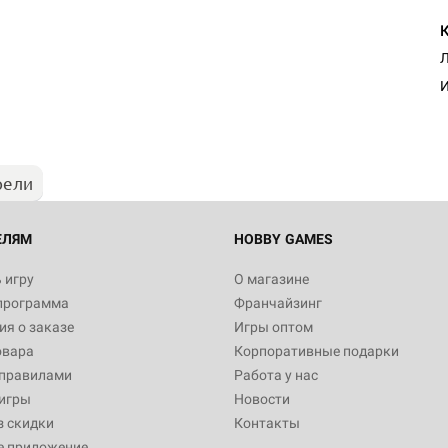
Настольная игра Hobby Worl
Л
"Мир фантастики. Спецвыпус
Стругацкие"
И
1 490
рели
Настольная игра Hobby Worl
империи: Боевая тревога
799
ЕЛЯМ
HOBBY GAMES
 игру
О магазине
программа
Франчайзинг
Настольная игра Hobby Worl
я о заказе
Игры оптом
империи. Четвёртая редакция
овара
Корпоративные подарки
Рубеж
12 990
 правилами
Работа у нас
игры
Новости
з скидки
Контакты
е приложение