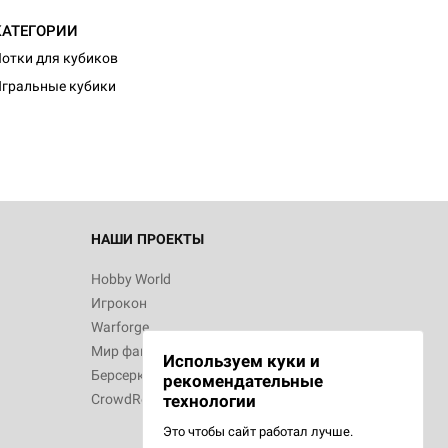
КАТЕГОРИИ
d Журнал
отки для кубиков
к: Братья
гральные кубики
d Звёздные
НАШИ ПРОЕКТЫ
Hobby World
Игрокон
d Сумерки
Warforge
: Грозовой
Мир фантастики
Используем куки и
Берсерк
рекомендательные
CrowdRepublic
технологии
Это чтобы сайт работал лучше.