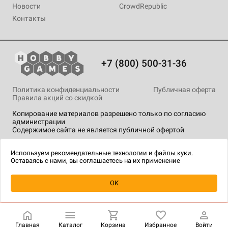
Новости
CrowdRepublic
Контакты
+7 (800) 500-31-36
Политика конфиденциальности
Публичная оферта
Правила акций со скидкой
Копирование материалов разрешено только по согласию
администрации
Содержимое сайта не является публичной офертой
На сайте Hobby Games применяются
рекомендательные
технологии
.
Используем
рекомендательные технологии
и
файлы куки.
Оставаясь с нами, вы соглашаетесь на их применение
Уведомить о наличии
OK
Главная
Каталог
Корзина
Избранное
Войти