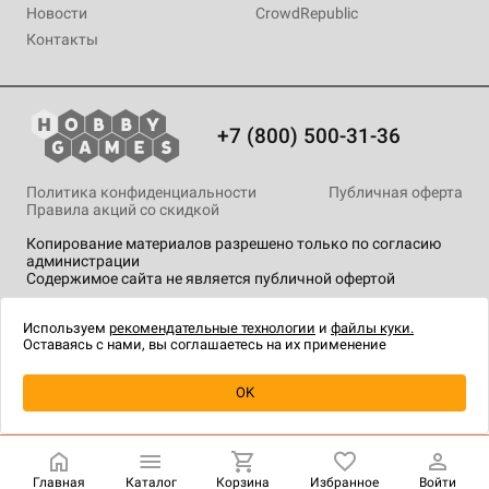
Новости
CrowdRepublic
Контакты
+7 (800) 500-31-36
Политика конфиденциальности
Публичная оферта
Правила акций со скидкой
Копирование материалов разрешено только по согласию
администрации
Содержимое сайта не является публичной офертой
На сайте Hobby Games применяются
рекомендательные
технологии
.
Используем
рекомендательные технологии
и
файлы куки.
Оставаясь с нами, вы соглашаетесь на их применение
Товар снят с продажи
OK
Главная
Каталог
Корзина
Избранное
Войти