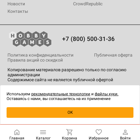
Новости
CrowdRepublic
Контакты
+7 (800) 500-31-36
Политика конфиденциальности
Публичная оферта
Правила акций со скидкой
Копирование материалов разрешено только по согласию
администрации
Содержимое сайта не является публичной офертой
На сайте Hobby Games применяются
рекомендательные
технологии
.
Используем
рекомендательные технологии
и
файлы куки.
Оставаясь с нами, вы соглашаетесь на их применение
Уведомить о наличии
OK
Главная
Каталог
Корзина
Избранное
Войти