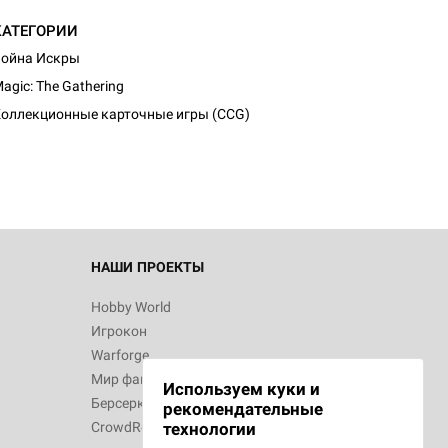
КАТЕГОРИИ
ойна Искры
agic: The Gathering
оллекционные карточные игры (CCG)
НАШИ ПРОЕКТЫ
Hobby World
Игрокон
Warforge
Мир фантастики
Используем куки и
Берсерк
рекомендательные
CrowdRepublic
технологии