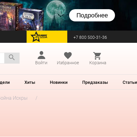
Подробнее
+7 800 500-31-36
перейти на Zvezda
Войти
Избранное
Корзина
дели
Хиты
Новинки
Предзаказы
Статьи
Война Искры