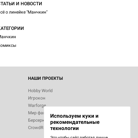
СТАТЬИ И НОВОСТИ
сё о линейке "Манчкин"
КАТЕГОРИИ
Манчкин
Комиксы
НАШИ ПРОЕКТЫ
Hobby World
Игрокон
Warforge
Мир фантастики
Используем куки и
Берсерк
рекомендательные
CrowdRepublic
технологии
Это чтобы сайт работал лучше.