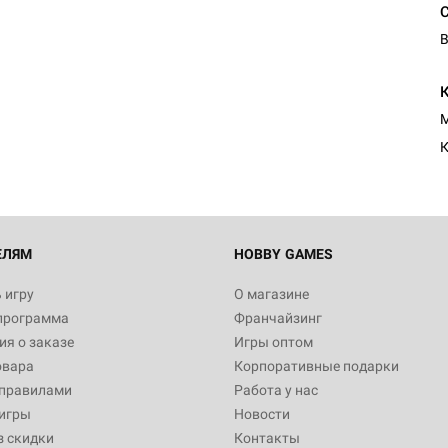
В
ЕЛЯМ
HOBBY GAMES
 игру
О магазине
программа
Франчайзинг
я о заказе
Игры оптом
овара
Корпоративные подарки
 правилами
Работа у нас
игры
Новости
з скидки
Контакты