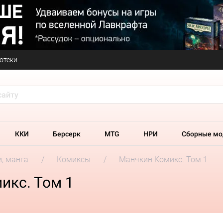
отеки
ККИ
Берсерк
MTG
НРИ
Сборные мо
и, манга
Комиксы
Манчкин Комикс. Том 1
икс. Том 1