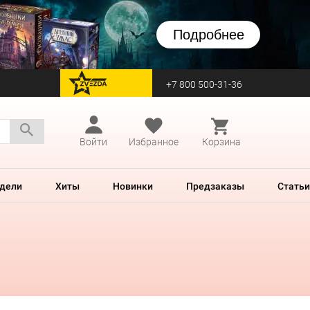
Подробнее
+7 800 500-31-36
перейти на Zvezda
Войти
Избранное
Корзина
дели
Хиты
Новинки
Предзаказы
Статьи