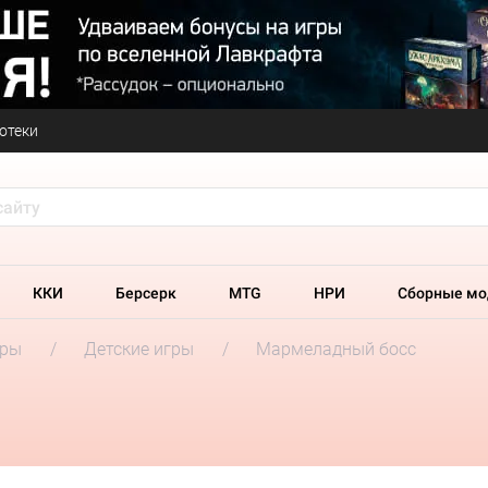
отеки
ККИ
Берсерк
MTG
НРИ
Сборные мо
гры
Детские игры
Мармеладный босс