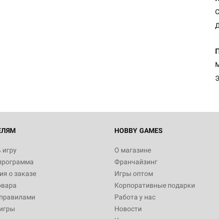
С
Д
Настольная игра Hobby Worl
Египта
1 991
М
Э
Настольная игра Hobby World
Белая смерть
12 990
ЕЛЯМ
HOBBY GAMES
 игру
О магазине
программа
Франчайзинг
Настольная игра Hobby Worl
я о заказе
Игры оптом
Аркхэма. Карточная игра
овара
Корпоративные подарки
3 490
 правилами
Работа у нас
игры
Новости