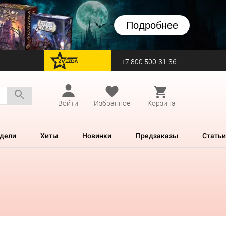
Подробнее
+7 800 500-31-36
перейти на Zvezda
Войти
Избранное
Корзина
дели
Хиты
Новинки
Предзаказы
Статьи