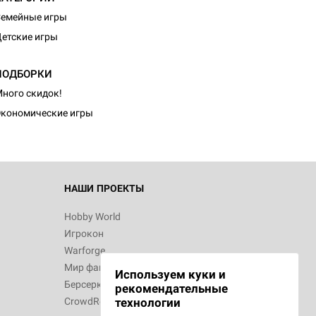
емейные игры
етские игры
d Монстры
ПОДБОРКИ
ного скидок!
кономические игры
 Зомбицид:
НАШИ ПРОЕКТЫ
Hobby World
Игрокон
d Ужас
Warforge
Мир фантастики
Используем куки и
Берсерк
рекомендательные
CrowdRepublic
технологии