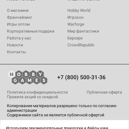
О магазине
Hobby World
Франчайзинг
Игрокон
Игры оптом
Warforge
Корпоративные подарки
Мир фантастики
Работа у нас
Берсерк
Новости
CrowdRepublic
Контакты
+7 (800) 500-31-36
Политика конфиденциальности
Публичная оферта
Правила акций со скидкой
Копирование материалов разрешено только по согласию
администрации
Содержимое сайта не является публичной офертой
На сайте Hobby Games применяются
рекомендательные
технологии
.
Используем
рекомендательные технологии
и
файлы куки.