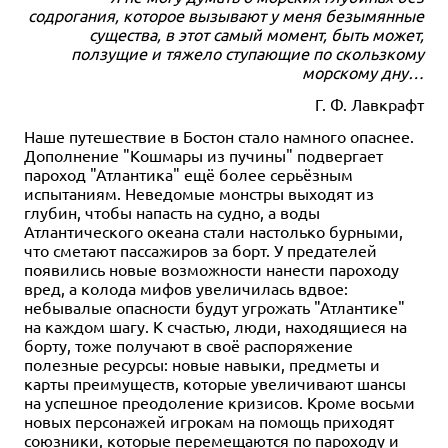
содрогания, которое вызывают у меня безымянные
существа, в этот самый момент, быть может,
ползущие и тяжело ступающие по скользкому
морскому дну…
Г. Ф. Лавкрафт
Наше путешествие в Бостон стало намного опаснее.
Дополнение "Кошмары из пучины" подвергает
пароход "Атлантика" ещё более серьёзным
испытаниям. Неведомые монстры выходят из
глубин, чтобы напасть на судно, а воды
Атлантического океана стали настолько бурными,
что сметают пассажиров за борт. У предателей
появились новые возможности нанести пароходу
вред, а колода мифов увеличилась вдвое:
небывалые опасности будут угрожать "Атлантике"
на каждом шагу. К счастью, люди, находящиеся на
борту, тоже получают в своё распоряжение
полезные ресурсы: новые навыки, предметы и
карты преимуществ, которые увеличивают шансы
на успешное преодоление кризисов. Кроме восьми
новых персонажей игрокам на помощь приходят
союзники, которые перемещаются по пароходу и