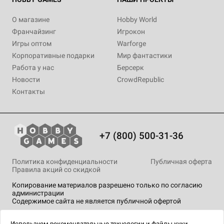
О магазине
Hobby World
Франчайзинг
Игрокон
Игры оптом
Warforge
Корпоративные подарки
Мир фантастики
Работа у нас
Берсерк
Новости
CrowdRepublic
Контакты
+7 (800) 500-31-36
Политика конфиденциальности
Публичная оферта
Правила акций со скидкой
Копирование материалов разрешено только по согласию
администрации
Содержимое сайта не является публичной офертой
На сайте Hobby Games применяются
рекомендательные
технологии
.
Используем
рекомендательные технологии
и
файлы куки.