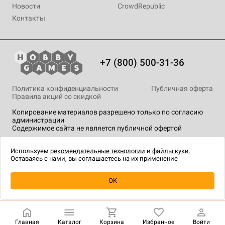
Новости
CrowdRepublic
Контакты
+7 (800) 500-31-36
Политика конфиденциальности
Публичная оферта
Правила акций со скидкой
Копирование материалов разрешено только по согласию
администрации
Содержимое сайта не является публичной офертой
На сайте Hobby Games применяются
рекомендательные
технологии
.
Используем
рекомендательные технологии
и
файлы куки.
Оставаясь с нами, вы соглашаетесь на их применение
Товар снят с продажи
OK
Главная
Каталог
Корзина
Избранное
Войти