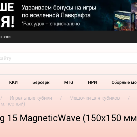
отеки
ККИ
Берсерк
MTG
НРИ
Сборные мо
Игральные кубики
Мешочки для кубиков
м, чёрный)
 15 MagneticWave (150х150 мм