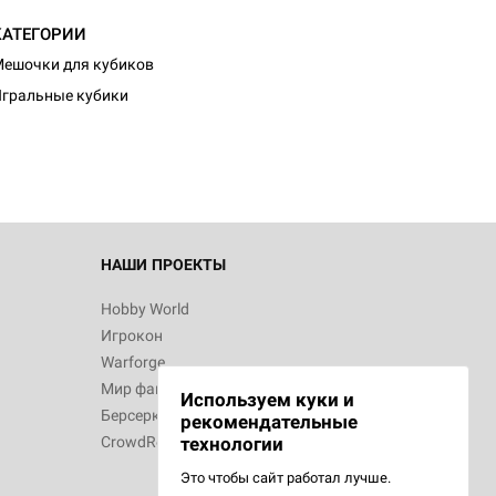
КАТЕГОРИИ
d Монстры
ешочки для кубиков
гральные кубики
 Зомбицид:
НАШИ ПРОЕКТЫ
Hobby World
Игрокон
d Ужас
Warforge
Мир фантастики
Используем куки и
Берсерк
рекомендательные
CrowdRepublic
технологии
Это чтобы сайт работал лучше.