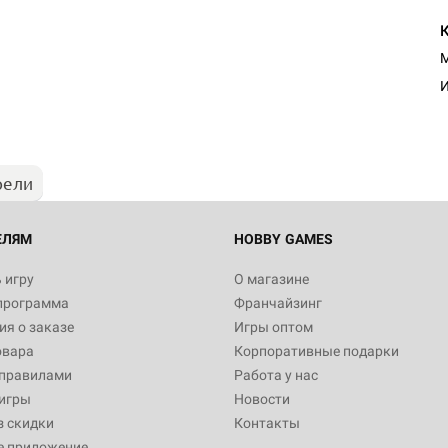
Настольная игра Hobby Worl
М
Египта
И
1 991
рели
Настольная игра Hobby World
Белая смерть
12 990
ЕЛЯМ
HOBBY GAMES
 игру
О магазине
программа
Франчайзинг
Настольная игра Hobby Worl
я о заказе
Игры оптом
Аркхэма. Карточная игра
овара
Корпоративные подарки
3 490
 правилами
Работа у нас
игры
Новости
з скидки
Контакты
е приложение