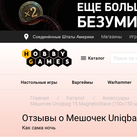
Соединённые Штаты Америки
Магазины
Игр
Каталог
Настольные игры
Варгеймы
Warhammer
Главная
Каталог
Аксессуары
Мешочек Uniqbag 15 MagneticWave (150х150 м
Отзывы о Мешочек Uniqbag
Как сама ночь