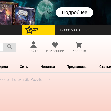
Подробнее
+7 800 500-31-36
перейти на Zvezda
Войти
Избранное
Корзина
дели
Хиты
Новинки
Предзаказы
Статьи
ки от Eureka 3D Puzzle