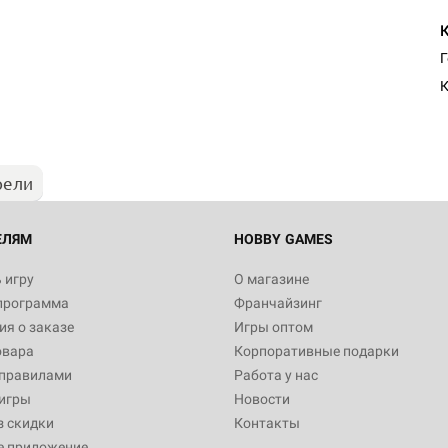
К
рели
ЕЛЯМ
HOBBY GAMES
 игру
О магазине
программа
Франчайзинг
я о заказе
Игры оптом
овара
Корпоративные подарки
 правилами
Работа у нас
игры
Новости
з скидки
Контакты
е приложение