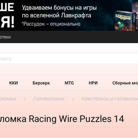
отеки
ККИ
Берсерк
MTG
НРИ
Сборные мо
оломки
Головоломки
Квестбоксы и головолом
омка Racing Wire Puzzles 14