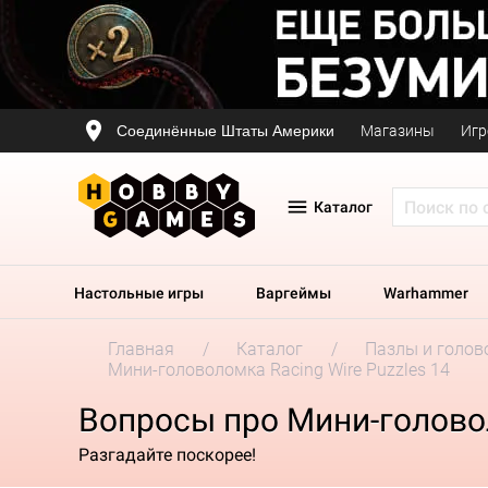
Соединённые Штаты Америки
Магазины
Игр
Каталог
Настольные игры
Варгеймы
Warhammer
Главная
Каталог
Пазлы и голов
Мини-головоломка Racing Wire Puzzles 14
Вопросы про Мини-головол
Разгадайте поскорее!