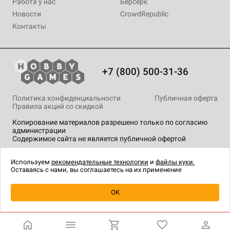
Работа у нас
Берсерк
Новости
CrowdRepublic
Контакты
+7 (800) 500-31-36
Политика конфиденциальности
Публичная оферта
Правила акций со скидкой
Копирование материалов разрешено только по согласию
администрации
Содержимое сайта не является публичной офертой
На сайте Hobby Games применяются
рекомендательные
технологии
.
Используем
рекомендательные технологии
и
файлы куки.
Оставаясь с нами, вы соглашаетесь на их применение
OK
Купить
| 550 ₽