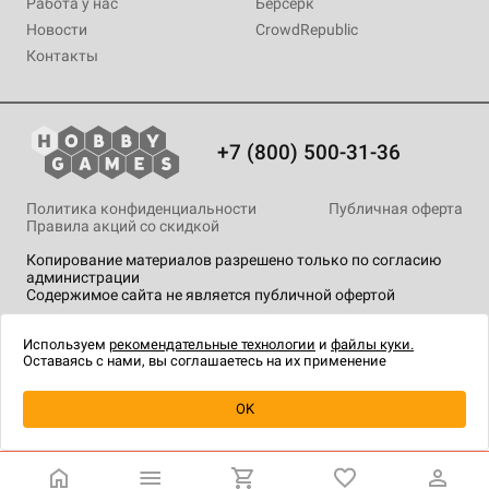
Работа у нас
Берсерк
Новости
CrowdRepublic
Контакты
+7 (800) 500-31-36
Политика конфиденциальности
Публичная оферта
Правила акций со скидкой
Копирование материалов разрешено только по согласию
администрации
Содержимое сайта не является публичной офертой
На сайте Hobby Games применяются
рекомендательные
технологии
.
Используем
рекомендательные технологии
и
файлы куки.
Оставаясь с нами, вы соглашаетесь на их применение
OK
Купить
| 550 ₽