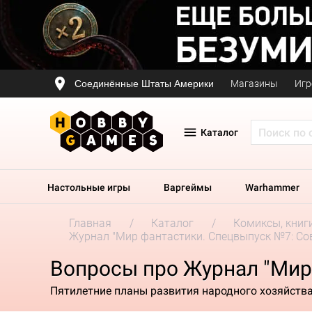
Соединённые Штаты Америки
Магазины
Игр
Каталог
Настольные игры
Варгеймы
Warhammer
Главная
Каталог
Комиксы, книг
Журнал "Мир фантастики. Спецвыпуск №7: Со
Вопросы про Журнал "Мир
Пятилетние планы развития народного хозяйств