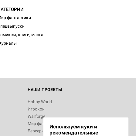
КАТЕГОРИИ
ир фантастики
Спецвыпуски
омиксы, книги, манга
Журналы
НАШИ ПРОЕКТЫ
Hobby World
Игрокон
Warforge
Мир фантастики
Используем куки и
Берсерк
рекомендательные