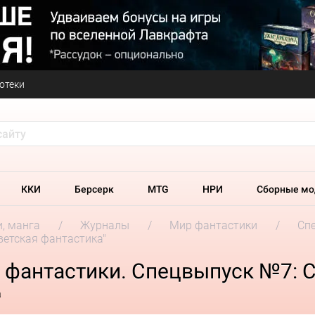
отеки
ККИ
Берсерк
MTG
НРИ
Сборные мо
и, манга
Журналы
Мир фантастики
Сп
ветская фантастика"
 фантастики. Спецвыпуск №7: С
а