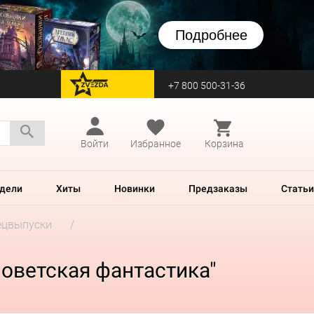
Подробнее
+7 800 500-31-36
перейти на Zvezda
Войти
Избранное
Корзина
дели
Хиты
Новинки
Предзаказы
Статьи
ецвыпуски
оветская фантастика"