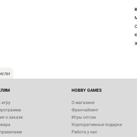
М
К
рели
ЕЛЯМ
HOBBY GAMES
 игру
О магазине
программа
Франчайзинг
я о заказе
Игры оптом
овара
Корпоративные подарки
 правилами
Работа у нас