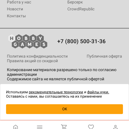
Работа у нас
Берсерк
Новости
CrowdRepublic
Контакты
+7 (800) 500-31-36
Политика конфиденциальности
Публичная оферта
Правила акций со скидкой
Копирование материалов разрешено только по согласию
администрации
Содержимое сайта не является публичной офертой
На сайте Hobby Games применяются
рекомендательные
технологии
.
Используем
рекомендательные технологии
и
файлы куки.
Оставаясь с нами, вы соглашаетесь на их применение
Уведомить о наличии
OK