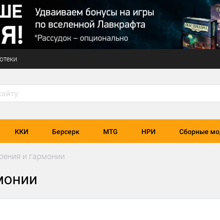
отеки
ККИ
Берсерк
MTG
НРИ
Сборные мо
рения и гармонии
монии