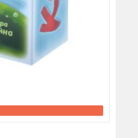
d Монстры
 Зомбицид: