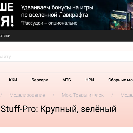
отеки
ККИ
Берсерк
MTG
НРИ
Сборные мо
Моделирование
Мох, Травы и Флок
Модел
tuff-Pro: Крупный, зелёный