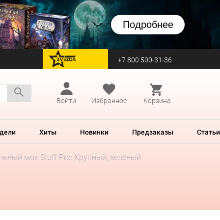
Подробнее
+7 800 500-31-36
перейти на Zvezda
Войти
Избранное
Корзина
дели
Хиты
Новинки
Предзаказы
Статьи
ьный мох Stuff-Pro: Крупный, зелёный