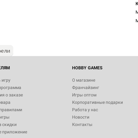
М
рели
ЕЛЯМ
HOBBY GAMES
 игру
О магазине
программа
Франчайзинг
я о заказе
Игры оптом
овара
Корпоративные подарки
 правилами
Работа у нас
игры
Новости
з скидки
Контакты
е приложение