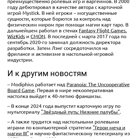
преимущественно ролевых игр и варгеймов. В 2000
году дебютировал в качестве автора с карточной
игрой Mystick. В ней игроки – могущественные
сущности, которые борются за контроль над
физическим миром при помощи магии карт таро. В
дальнейшем работал в стенах
Fantasy Flight Games
,
WizKids
и
CMON
. В последней с марта 2017 года по
сентябрь 2020-го занимал должность директора
разработки. Затем Лэнг сосредоточился на
фрилансе и активизме в настольной-игровой
индустрии.
И к другим новостям
– Modiphius работает над
Paranoia: The Uncooperative
Board Game
. Первая в мире некооперативная
настолка выйдет к 40-летию франшизы.
– В конце 2024 года выпустит карточную игру по
мультсериалу
"Звёздный путь: Нижние палубы"
.
– А также трудится над настольными ролевыми
играми по компьютерной стратегии
"Герои меча и
магии III"
и научно-фантастическому телесериалу из