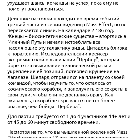
ухудшает шансы команды на успех, пока ему не
помогут восстановиться.
Действие настолки проходит во время событий
третьей части из серии видеоигр Mass Effect, но не
пересекается с ними. На календаре 2 186 год.
Жнецы – биосинтетические существа – вторглись в
Млечный Путь и начали истреблять все
населяющие эту галактику виды. Цитадель близка
к поражению. Исследовательский крейсер
экстремистской организации "Цербер", которая
борется за выживание человеческой расы и
укрепление её позиций, потерпел крушение на
Хагалазе. Шепард отправился на планету со своей
командой, чтобы изучить то, что осталось от
космического корабля, и заполучить его секреты в
свои руки, чтобы они не достались врагу. Как
оказалось, в корабле скрывается нечто более
опасное, чем бойцы "Цербера".
Для партии требуется от 1 до 4 участников 14+ лет и
от 45 до 60 минут свободного времени.
Несмотря на то, что вымышленной вселенной Mass
Effect исполняется 17 лет, она скудно представлена