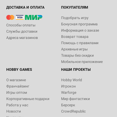
ДОСТАВКА И ОПЛАТА
ПОКУПАТЕЛЯМ
Подобрать игру
Бонусная программа
Способы оплаты
Информация о заказе
Службы доставки
Дополнение
Дополнение
Дополнение
1-5
3-6
3-5
90-120
90-120
90-120
Дополнение
Дополнение
Дополнение
1-5
1-5
3-5
90-120
90-120
90-120
Возврат товара
Адреса магазинов
16+
13+
13+
1-4
120
13+
16+
16+
13+
Помощь с правилами
14 990 ₽
2 490 ₽
6 990 ₽
3 990 ₽
7 990 ₽
2 490 ₽
3 990 ₽
Архивные игры
Трудванг: Легенды
Ктулху: Смерть может
Восходящее солнце:
Восходящее солнце: Монстры
Ктулху: Смерть может
Ктулху: Смерть может
Восходящее солнце: Явление
Товары без скидки
умереть. Йог-Сотот
Вторжение Династии
умереть. Второй сезон
умереть. Чёрная Коза Чащоб
ками
5 отзывов
Уведомить о наличии
Мобильное приложение
1 отзыв
1 отзыв
1 отзыв
Уведомить о наличии
Купить
Купить
HOBBY GAMES
НАШИ ПРОЕКТЫ
Уведомить о наличии
Уведомить о наличии
Уведомить о наличии
О магазине
Hobby World
Франчайзинг
Игрокон
Игры оптом
Warforge
Корпоративные подарки
Мир фантастики
Работа у нас
Берсерк
Новости
CrowdRepublic