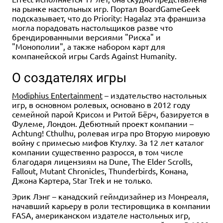
на рынке настольных игр. Портал BoardGameGeek
подсказывает, что до Priority: Hagalaz эта франшиза
могла порадовать настольщиков разве что
брендированными версиями "Риска" и
"Монополии", а также набором карт для
компанейской игры Cards Against Humanity.
О создателях игры
Modiphius Entertainment
– издательство настольных
игр, в основном ролевых, основано в 2012 году
семейной парой Крисом и Ритой Бёрч, базируется в
Фулеме, Лондон. Дебютный проект компании –
Achtung! Cthulhu, ролевая игра про Вторую мировую
войну с примесью мифов Ктулху. За 12 лет каталог
компании существенно разросся, в том числе
благодаря лицензиям на Dune, The Elder Scrolls,
Fallout, Mutant Chronicles, Thunderbirds, Конана,
Джона Картера, Star Trek и не только.
Эрик Лэнг – канадский геймдизайнер из Монреаля,
начавший карьеру в роли тестировщика в компании
FASA, американском издателе настольных игр,