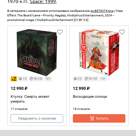
1970-х гг.
Space: 1999
.
В материале с изменениями использовано изображение
pic8076574.png
/ Mass
Effect: The Board Game – Priority: Hagalaz, Modiphius Entertainment, 2024 –
promotional image / Modiphius Entertainment [CC BY 3.0]
1-5
90-120
16+
3-5
90-120
13+
12 990 ₽
12 990 ₽
Ктулху: Смерть может
Восходящее солнце
умереть
17 отзывов
18 отзывов
Уведомить о наличии
Купить