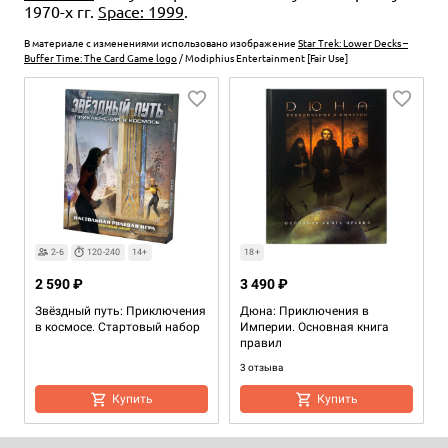
1970-х гг.
Space: 1999
.
В материале с изменениями использовано изображение
Star Trek: Lower Decks –
Buffer Time: The Card Game logo
/ Modiphius Entertainment [Fair Use]
2-6
120-240
14+
18+
2 590 ₽
3 490 ₽
Звёздный путь: Приключения
Дюна: Приключения в
в космосе. Стартовый набор
Империи. Основная книга
правил
3 отзыва
Купить
Купить