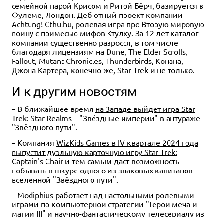
семейной парой Крисом и Ритой Бёрч, базируется в
Фулеме, Лондон. Дебютный проект компании –
Achtung! Cthulhu, ролевая игра про Вторую мировую
войну с примесью мифов Ктулху. За 12 лет каталог
компании существенно разросся, в том числе
благодаря лицензиям на Dune, The Elder Scrolls,
Fallout, Mutant Chronicles, Thunderbirds, Конана,
Джона Картера, конечно же, Star Trek и не только.
И к другим новостям
– В ближайшее время
на Западе выйдет игра Star
Trek: Star Realms
– "Звёздные империи" в антураже
"Звёздного пути".
– Компания
WizKids Games в IV квартале 2024 года
выпустит дуэльную карточную игру Star Trek:
Captain's Chair
и тем самым даст возможность
побывать в шкуре одного из знаковых капитанов
вселенной "Звёздного пути".
– Modiphius работает над настольными ролевыми
играми по компьютерной стратегии
"Герои меча и
магии III"
и научно-фантастическому телесериалу из