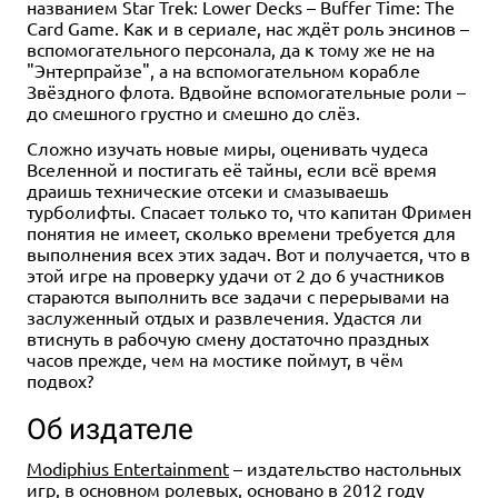
названием Star Trek: Lower Decks – Buffer Time: The
Card Game. Как и в сериале, нас ждёт роль энсинов –
вспомогательного персонала, да к тому же не на
"Энтерпрайзе", а на вспомогательном корабле
Звёздного флота. Вдвойне вспомогательные роли –
до смешного грустно и смешно до слёз.
Сложно изучать новые миры, оценивать чудеса
Вселенной и постигать её тайны, если всё время
драишь технические отсеки и смазываешь
турболифты. Спасает только то, что капитан Фримен
понятия не имеет, сколько времени требуется для
выполнения всех этих задач. Вот и получается, что в
этой игре на проверку удачи от 2 до 6 участников
стараются выполнить все задачи с перерывами на
заслуженный отдых и развлечения. Удастся ли
втиснуть в рабочую смену достаточно праздных
часов прежде, чем на мостике поймут, в чём
подвох?
Об издателе
Modiphius Entertainment
– издательство настольных
игр, в основном ролевых, основано в 2012 году