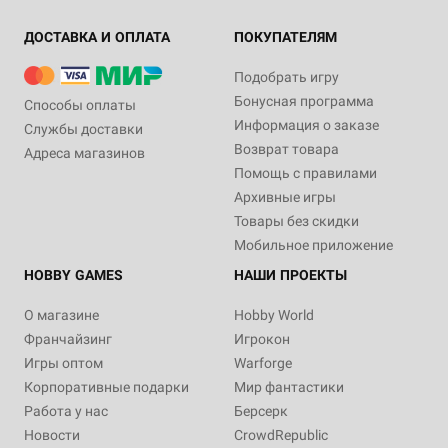
ДОСТАВКА И ОПЛАТА
ПОКУПАТЕЛЯМ
Подобрать игру
Бонусная программа
Способы оплаты
Информация о заказе
Службы доставки
Возврат товара
Адреса магазинов
Дополнение
12+
Дополнение
2+
120+
16+
Помощь с правилами
1 990 ₽
640 ₽
Архивные игры
Дюна: Приключения в
Мутанты: Точка отсчёта.
Товары без скидки
Империи. Руководство
Логово рептилоидов.
ведущего
Путеводитель по зоне №1
Мобильное приложение
1 отзыв
HOBBY GAMES
НАШИ ПРОЕКТЫ
Купить
Купить
О магазине
Hobby World
Франчайзинг
Игрокон
Игры оптом
Warforge
Корпоративные подарки
Мир фантастики
Работа у нас
Берсерк
Новости
CrowdRepublic