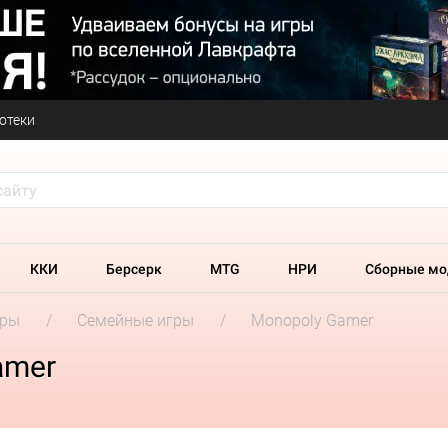
отеки
ККИ
Берсерк
MTG
НРИ
Сборные мо
гры
Семейные игры
Monopoly Gamer
amer