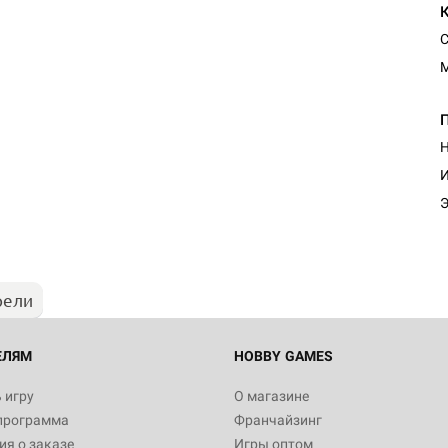
С
Н
Настольная игра Hobby Worl
И
"Мир фантастики. Спецвыпус
Стругацкие"
Э
1 490
рели
Настольная игра Hobby Worl
империи: Боевая тревога
799
ЕЛЯМ
HOBBY GAMES
 игру
О магазине
программа
Франчайзинг
Настольная игра Hobby Worl
я о заказе
Игры оптом