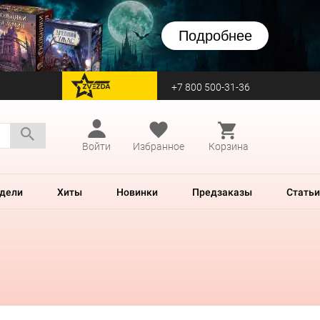
Подробнее
+7 800 500-31-36
перейти на Zvezda
Войти
Избранное
Корзина
дели
Хиты
Новинки
Предзаказы
Статьи