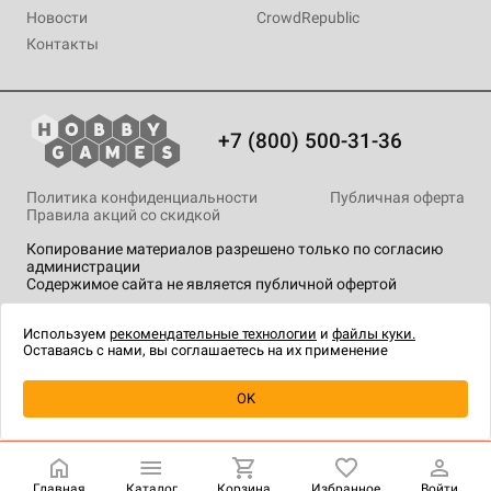
Новости
CrowdRepublic
Контакты
+7 (800) 500-31-36
Политика конфиденциальности
Публичная оферта
Правила акций со скидкой
Копирование материалов разрешено только по согласию
администрации
Содержимое сайта не является публичной офертой
На сайте Hobby Games применяются
рекомендательные
технологии
.
Используем
рекомендательные технологии
и
файлы куки.
Оставаясь с нами, вы соглашаетесь на их применение
Уведомить о наличии
OK
Главная
Каталог
Корзина
Избранное
Войти