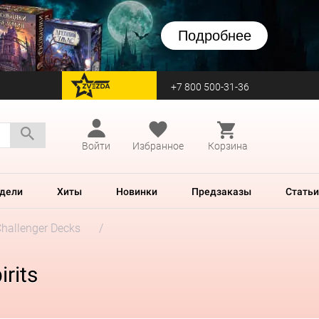
Подробнее
+7 800 500-31-36
перейти на Zvezda
Войти
Избранное
Корзина
дели
Хиты
Новинки
Предзаказы
Статьи
hallenger Decks
rits