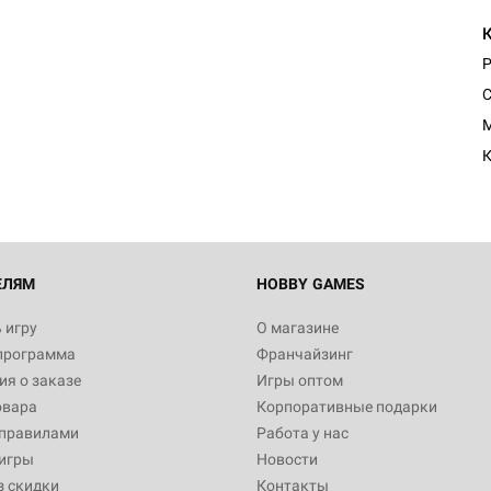
P
Настольная игра Hobby Worl
C
"Мир фантастики. Спецвыпус
Стругацкие"
M
1 490
К
Настольная игра Hobby Worl
империи: Боевая тревога
799
ЕЛЯМ
HOBBY GAMES
 игру
О магазине
программа
Франчайзинг
Настольная игра Hobby Worl
я о заказе
Игры оптом
империи. Четвёртая редакция
овара
Корпоративные подарки
Рубеж
12 990
 правилами
Работа у нас
игры
Новости
з скидки
Контакты