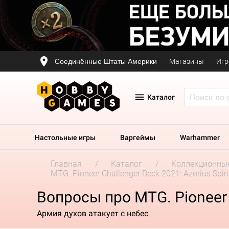
Соединённые Штаты Америки
Магазины
Игр
Каталог
Настольные игры
Варгеймы
Warhammer
Главная
Каталог
Коллекционные
MTG. Pioneer Challenger Deck 2021: Azorius Spiri
Вопросы про MTG. Pioneer C
Армия духов атакует с небес