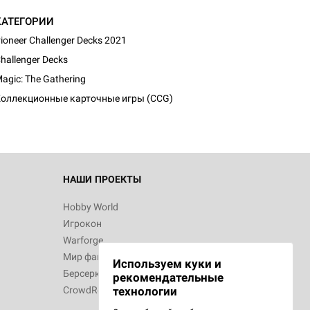
КАТЕГОРИИ
ioneer Challenger Decks 2021
d Журнал
hallenger Decks
к: Братья
agic: The Gathering
оллекционные карточные игры (CCG)
d Звёздные
НАШИ ПРОЕКТЫ
Hobby World
Игрокон
d Сумерки
Warforge
: Грозовой
Мир фантастики
Используем куки и
Берсерк
рекомендательные
CrowdRepublic
технологии