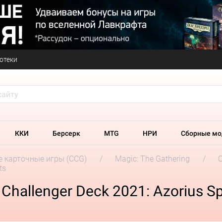
отеки
ККИ
Берсерк
MTG
НРИ
Сборные мо
 карточные игры (CCG)
Magic: The Gathering
C
ts
hallenger Deck 2021: Azorius Spi