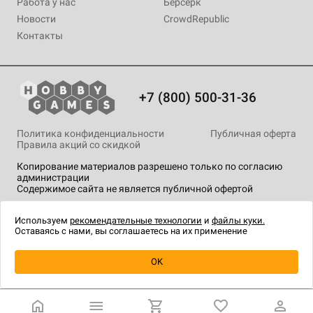
Работа у нас
Берсерк
Новости
CrowdRepublic
Контакты
+7 (800) 500-31-36
Политика конфиденциальности
Публичная оферта
Правила акций со скидкой
Копирование материалов разрешено только по согласию
администрации
Содержимое сайта не является публичной офертой
На сайте Hobby Games применяются
рекомендательные
технологии
.
Используем
рекомендательные технологии
и
файлы куки.
Оставаясь с нами, вы соглашаетесь на их применение
Уведомить о наличии
OK